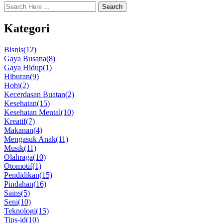
Search
Kategori
Bisnis
(12)
Gaya Busana
(8)
Gaya Hidup
(1)
Hiburan
(9)
Hobi
(2)
Kecerdasan Buatan
(2)
Kesehatan
(15)
Kesehatan Mental
(10)
Kreatif
(7)
Makanan
(4)
Mengasuk Anak
(11)
Musik
(11)
Olahraga
(10)
Otomotif
(1)
Pendidikan
(15)
Pindahan
(16)
Sains
(5)
Seni
(10)
Teknologi
(15)
Tips-id
(10)