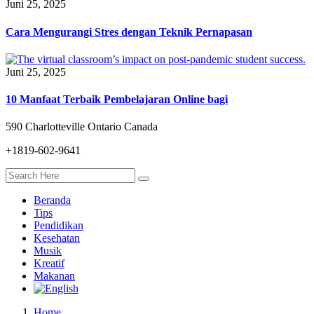
Juni 25, 2025
Cara Mengurangi Stres dengan Teknik Pernapasan
Juni 25, 2025
10 Manfaat Terbaik Pembelajaran Online bagi
590 Charlotteville Ontario Canada
+1819-602-9641
Beranda
Tips
Pendidikan
Kesehatan
Musik
Kreatif
Makanan
Home