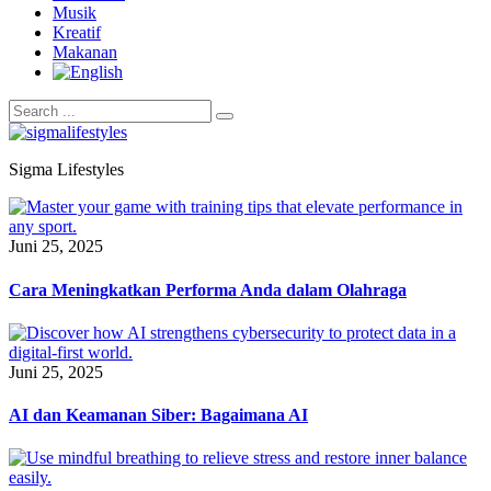
Musik
Kreatif
Makanan
Sigma Lifestyles
Juni 25, 2025
Cara Meningkatkan Performa Anda dalam Olahraga
Juni 25, 2025
AI dan Keamanan Siber: Bagaimana AI