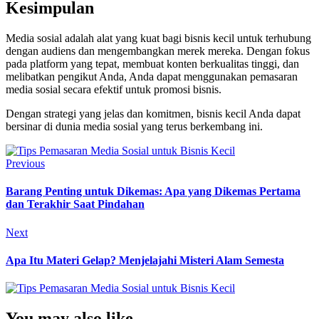
Kesimpulan
Media sosial adalah alat yang kuat bagi bisnis kecil untuk terhubung
dengan audiens dan mengembangkan merek mereka. Dengan fokus
pada platform yang tepat, membuat konten berkualitas tinggi, dan
melibatkan pengikut Anda, Anda dapat menggunakan pemasaran
media sosial secara efektif untuk promosi bisnis.
Dengan strategi yang jelas dan komitmen, bisnis kecil Anda dapat
bersinar di dunia media sosial yang terus berkembang ini.
Previous
Barang Penting untuk Dikemas: Apa yang Dikemas Pertama
dan Terakhir Saat Pindahan
Next
Apa Itu Materi Gelap? Menjelajahi Misteri Alam Semesta
You may also like