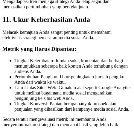
Mengadaptasi tren menjaga strategi Anda tetap segar dan
memastikan pertumbuhan yang berkelanjutan.
11. Ukur Keberhasilan Anda
Melacak kemajuan Anda sangat penting untuk memahami
efektivitas strategi pemasaran media sosial Anda.
Metrik yang Harus Dipantau:
Tingkat Keterlibatan: Jumlah suka, komentar, dan berbagi
menunjukkan seberapa baik konten Anda terhubung dengan
audiens Anda.
Pertumbuhan Pengikut: Ukur peningkatan jumlah pengikut
Anda dari waktu ke waktu.
Lalu Lintas Situs Web: Gunakan alat seperti Google Analytics
untuk melihat bagaimana media sosial mengarahkan
pengunjung ke situs web Anda.
Tingkat Konversi: Pantau berapa banyak prospek atau
penjualan yang dihasilkan dari kampanye media sosial Anda.
Secara teratur mengevaluasi metrik ini membantu Anda
menyempurnakan strategi dan mencapai hasil yang lebih baik.