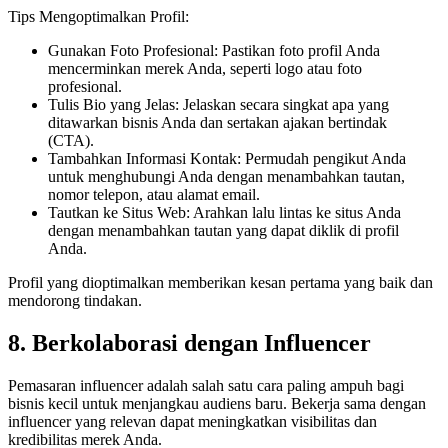
Tips Mengoptimalkan Profil:
Gunakan Foto Profesional: Pastikan foto profil Anda
mencerminkan merek Anda, seperti logo atau foto
profesional.
Tulis Bio yang Jelas: Jelaskan secara singkat apa yang
ditawarkan bisnis Anda dan sertakan ajakan bertindak
(CTA).
Tambahkan Informasi Kontak: Permudah pengikut Anda
untuk menghubungi Anda dengan menambahkan tautan,
nomor telepon, atau alamat email.
Tautkan ke Situs Web: Arahkan lalu lintas ke situs Anda
dengan menambahkan tautan yang dapat diklik di profil
Anda.
Profil yang dioptimalkan memberikan kesan pertama yang baik dan
mendorong tindakan.
8. Berkolaborasi dengan Influencer
Pemasaran influencer adalah salah satu cara paling ampuh bagi
bisnis kecil untuk menjangkau audiens baru. Bekerja sama dengan
influencer yang relevan dapat meningkatkan visibilitas dan
kredibilitas merek Anda.