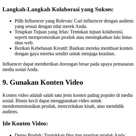
Langkah-Langkah Kolaborasi yang Sukses:
Pilih Influencer yang Relevan: Cari influencer dengan audiens
yang sesuai dengan nilai merek Anda.
Tetapkan Tujuan yang Jelas: Tentukan tujuan kolaborasi,
seperti mempromosikan produk atau meningkatkan lalu lintas
situs web.
Berikan Kebebasan Kreatif: Biarkan mereka membuat konten
dengan gaya mereka sendiri untuk menjaga keaslian.
Influencer dapat memberikan dorongan besar pada upaya pemasaran
media sosial Anda.
9. Gunakan Konten Video
Konten video adalah salah satu jenis konten paling populer di media
sosial. Bisnis kecil dapat menggunakan video untuk
mendemonstrasikan produk, menceritakan kisah, atau mendidik
audiens.
Ide Konten Video:
Demo Produk: Tunjukkan fitur dan manfaat produk Anda.