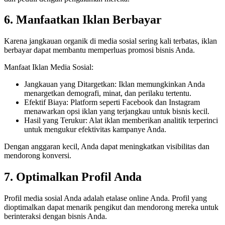
6. Manfaatkan Iklan Berbayar
Karena jangkauan organik di media sosial sering kali terbatas, iklan
berbayar dapat membantu memperluas promosi bisnis Anda.
Manfaat Iklan Media Sosial:
Jangkauan yang Ditargetkan: Iklan memungkinkan Anda
menargetkan demografi, minat, dan perilaku tertentu.
Efektif Biaya: Platform seperti Facebook dan Instagram
menawarkan opsi iklan yang terjangkau untuk bisnis kecil.
Hasil yang Terukur: Alat iklan memberikan analitik terperinci
untuk mengukur efektivitas kampanye Anda.
Dengan anggaran kecil, Anda dapat meningkatkan visibilitas dan
mendorong konversi.
7. Optimalkan Profil Anda
Profil media sosial Anda adalah etalase online Anda. Profil yang
dioptimalkan dapat menarik pengikut dan mendorong mereka untuk
berinteraksi dengan bisnis Anda.