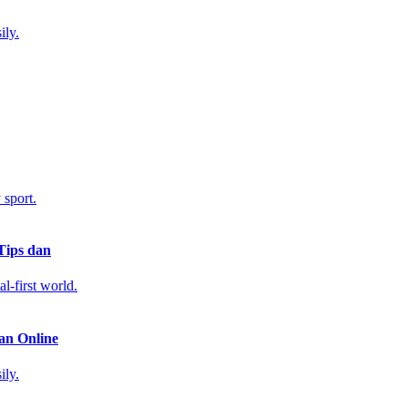
Tips dan
an Online