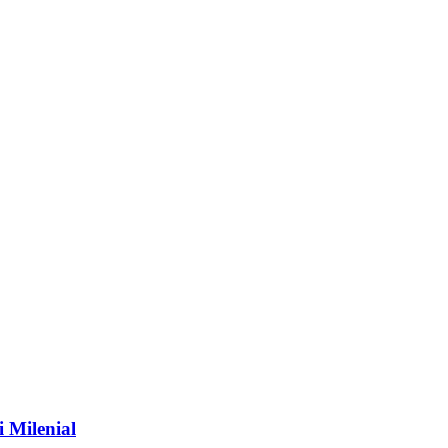
 Milenial