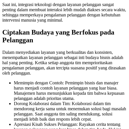
Saat ini, integrasi teknologi dengan layanan pelanggan sangat
penting dalam membuat interaksi lebih mudah diakses secara waktu,
sehingga memperkaya pengalaman pelanggan dengan kebutuhan
intervensi manusia yang minimal.
Ciptakan Budaya yang Berfokus pada
Pelanggan
Dalam menyediakan layanan yang berkualitas dan konsisten,
menempatkan layanan pelanggan sebagai inti budaya bisnis adalah
hal yang penting. Ketika setiap anggota tim memprioritaskan
pengalaman pelanggan, akan tercipta suasana positif yang dirasakan
oleh pelanggan.
Memimpin dengan Contoh: Pemimpin bisnis dan manajer
harus menjadi contoh layanan pelanggan yang luar biasa.
Manajemen harus menunjukkan kepada tim bahwa kepuasan
pelanggan adalah prioritas utama.
Dorong Kolaborasi dalam Tim: Kolaborasi dalam tim
mendorong kerja sama untuk menemukan solusi bagi masalah
pelanggan. Saat anggota tim saling mendukung, solusi
menjadi lebih baik dan respons lebih cepat.
Apresiasi Kisah Sukses Pelanggan: Rayakan cerita tentang