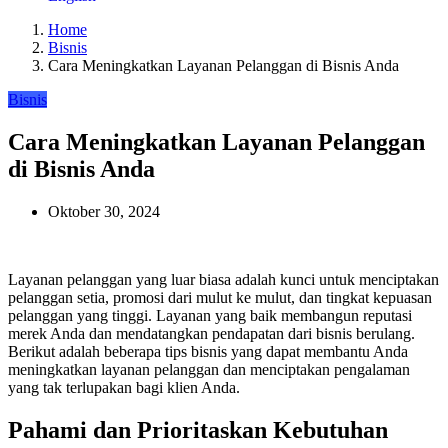
Home
Bisnis
Cara Meningkatkan Layanan Pelanggan di Bisnis Anda
Bisnis
Cara Meningkatkan Layanan Pelanggan
di Bisnis Anda
Oktober 30, 2024
Layanan pelanggan yang luar biasa adalah kunci untuk menciptakan
pelanggan setia, promosi dari mulut ke mulut, dan tingkat kepuasan
pelanggan yang tinggi. Layanan yang baik membangun reputasi
merek Anda dan mendatangkan pendapatan dari bisnis berulang.
Berikut adalah beberapa tips bisnis yang dapat membantu Anda
meningkatkan layanan pelanggan dan menciptakan pengalaman
yang tak terlupakan bagi klien Anda.
Pahami dan Prioritaskan Kebutuhan