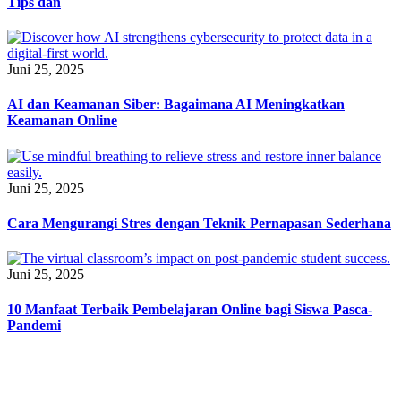
Tips dan
Juni 25, 2025
AI dan Keamanan Siber: Bagaimana AI Meningkatkan
Keamanan Online
Juni 25, 2025
Cara Mengurangi Stres dengan Teknik Pernapasan Sederhana
Juni 25, 2025
10 Manfaat Terbaik Pembelajaran Online bagi Siswa Pasca-
Pandemi