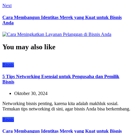
Next
Cara Membangun Identitas Merek yang Kuat untuk Bisnis
Anda
You may also like
Bisnis
5 Tips Networking Esensial untuk Pengusaha dan Pemilik
Bisnis
Oktober 30, 2024
Networking bisnis penting, karena kita adalah makhluk sosial.
Temukan tips networking di sini, agar bisnis Anda bisa berkembang.
Bisnis
Cara Membangun Identitas Merek yang Kuat untuk Bisnis