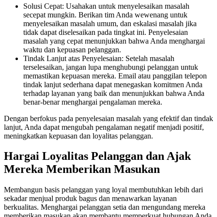
Solusi Cepat: Usahakan untuk menyelesaikan masalah
secepat mungkin. Berikan tim Anda wewenang untuk
menyelesaikan masalah umum, dan eskalasi masalah jika
tidak dapat diselesaikan pada tingkat ini. Penyelesaian
masalah yang cepat menunjukkan bahwa Anda menghargai
waktu dan kepuasan pelanggan.
Tindak Lanjut atas Penyelesaian: Setelah masalah
terselesaikan, jangan lupa menghubungi pelanggan untuk
memastikan kepuasan mereka. Email atau panggilan telepon
tindak lanjut sederhana dapat menegaskan komitmen Anda
terhadap layanan yang baik dan menunjukkan bahwa Anda
benar-benar menghargai pengalaman mereka.
Dengan berfokus pada penyelesaian masalah yang efektif dan tindak
lanjut, Anda dapat mengubah pengalaman negatif menjadi positif,
meningkatkan kepuasan dan loyalitas pelanggan.
Hargai Loyalitas Pelanggan dan Ajak
Mereka Memberikan Masukan
Membangun basis pelanggan yang loyal membutuhkan lebih dari
sekadar menjual produk bagus dan menawarkan layanan
berkualitas. Menghargai pelanggan setia dan mengundang mereka
memberikan masukan akan membantu memperkuat hubungan Anda