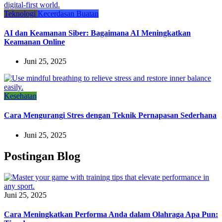
Teknologi
Kecerdasan Buatan
AI dan Keamanan Siber: Bagaimana AI Meningkatkan
Keamanan Online
Juni 25, 2025
Kesehatan
Cara Mengurangi Stres dengan Teknik Pernapasan Sederhana
Juni 25, 2025
Postingan Blog
Juni 25, 2025
Cara Meningkatkan Performa Anda dalam Olahraga Apa Pun: