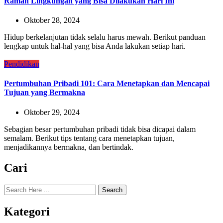
Ramah Lingkungan yang Bisa Dilakukan Hari Ini
Oktober 28, 2024
Hidup berkelanjutan tidak selalu harus mewah. Berikut panduan
lengkap untuk hal-hal yang bisa Anda lakukan setiap hari.
Pendidikan
Pertumbuhan Pribadi 101: Cara Menetapkan dan Mencapai
Tujuan yang Bermakna
Oktober 29, 2024
Sebagian besar pertumbuhan pribadi tidak bisa dicapai dalam
semalam. Berikut tips tentang cara menetapkan tujuan,
menjadikannya bermakna, dan bertindak.
Cari
Search
Kategori