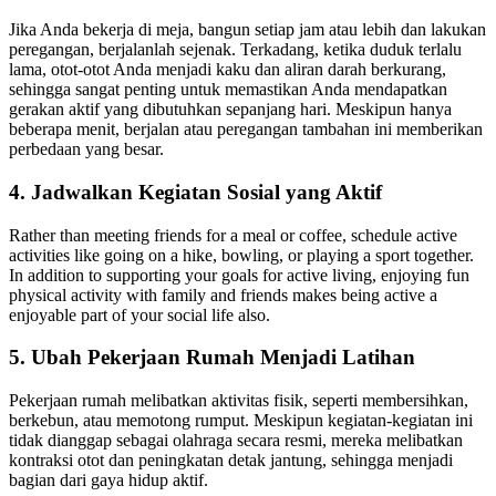
Jika Anda bekerja di meja, bangun setiap jam atau lebih dan lakukan
peregangan, berjalanlah sejenak. Terkadang, ketika duduk terlalu
lama, otot-otot Anda menjadi kaku dan aliran darah berkurang,
sehingga sangat penting untuk memastikan Anda mendapatkan
gerakan aktif yang dibutuhkan sepanjang hari. Meskipun hanya
beberapa menit, berjalan atau peregangan tambahan ini memberikan
perbedaan yang besar.
4. Jadwalkan Kegiatan Sosial yang Aktif
Rather than meeting friends for a meal or coffee, schedule active
activities like going on a hike, bowling, or playing a sport together.
In addition to supporting your goals for active living, enjoying fun
physical activity with family and friends makes being active a
enjoyable part of your social life also.
5. Ubah Pekerjaan Rumah Menjadi Latihan
Pekerjaan rumah melibatkan aktivitas fisik, seperti membersihkan,
berkebun, atau memotong rumput. Meskipun kegiatan-kegiatan ini
tidak dianggap sebagai olahraga secara resmi, mereka melibatkan
kontraksi otot dan peningkatan detak jantung, sehingga menjadi
bagian dari gaya hidup aktif.