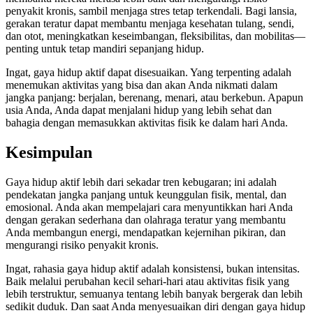
penyakit kronis, sambil menjaga stres tetap terkendali. Bagi lansia,
gerakan teratur dapat membantu menjaga kesehatan tulang, sendi,
dan otot, meningkatkan keseimbangan, fleksibilitas, dan mobilitas—
penting untuk tetap mandiri sepanjang hidup.
Ingat, gaya hidup aktif dapat disesuaikan. Yang terpenting adalah
menemukan aktivitas yang bisa dan akan Anda nikmati dalam
jangka panjang: berjalan, berenang, menari, atau berkebun. Apapun
usia Anda, Anda dapat menjalani hidup yang lebih sehat dan
bahagia dengan memasukkan aktivitas fisik ke dalam hari Anda.
Kesimpulan
Gaya hidup aktif lebih dari sekadar tren kebugaran; ini adalah
pendekatan jangka panjang untuk keunggulan fisik, mental, dan
emosional. Anda akan mempelajari cara menyuntikkan hari Anda
dengan gerakan sederhana dan olahraga teratur yang membantu
Anda membangun energi, mendapatkan kejernihan pikiran, dan
mengurangi risiko penyakit kronis.
Ingat, rahasia gaya hidup aktif adalah konsistensi, bukan intensitas.
Baik melalui perubahan kecil sehari-hari atau aktivitas fisik yang
lebih terstruktur, semuanya tentang lebih banyak bergerak dan lebih
sedikit duduk. Dan saat Anda menyesuaikan diri dengan gaya hidup