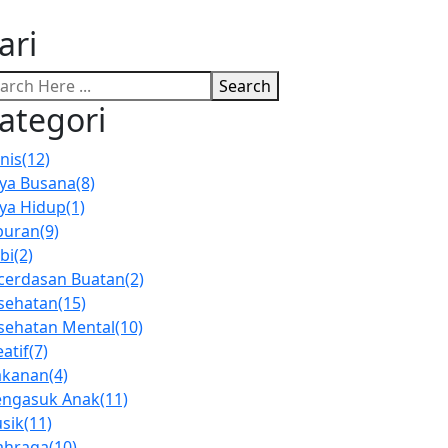
ari
Search
ategori
nis
(12)
ya Busana
(8)
ya Hidup
(1)
buran
(9)
bi
(2)
cerdasan Buatan
(2)
sehatan
(15)
sehatan Mental
(10)
atif
(7)
kanan
(4)
ngasuk Anak
(11)
sik
(11)
ahraga
(10)