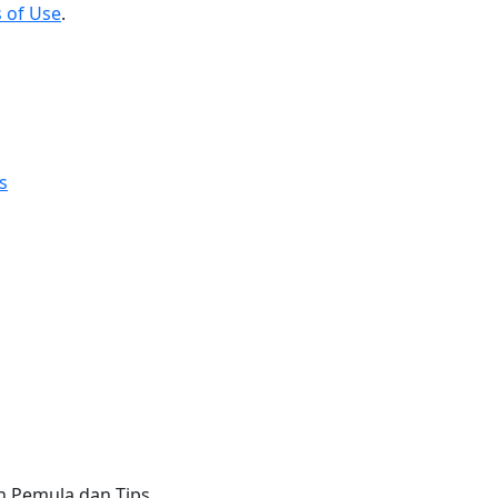
 of Use
.
n Pemula dan Tips