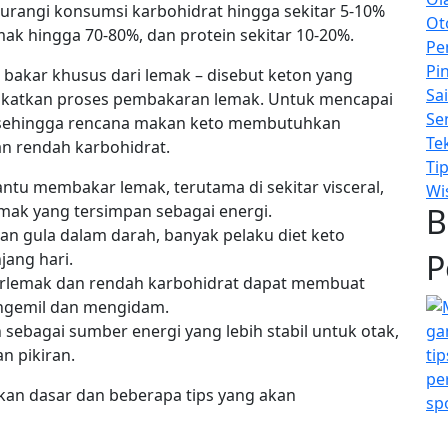
gurangi konsumsi karbohidrat hingga sekitar 5-10%
Ot
mak hingga 70-80%, dan protein sekitar 10-20%.
Pe
Pi
 bakar khusus dari lemak – disebut keton yang
Sa
katkan proses pembakaran lemak. Untuk mencapai
Se
, sehingga rencana makan keto membutuhkan
Te
an rendah karbohidrat.
Tip
ntu membakar lemak, terutama di sekitar visceral,
Wi
mak yang tersimpan sebagai energi.
B
akan gula dalam darah, banyak pelaku diet keto
P
njang hari.
rlemak dan rendah karbohidrat dapat membuat
 ngemil dan mengidam.
 sebagai sumber energi yang lebih stabil untuk otak,
an pikiran.
akan dasar dan beberapa tips yang akan