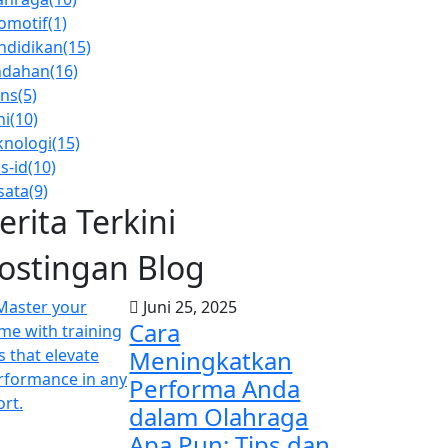
omotif
(1)
ndidikan
(15)
ndahan
(16)
ins
(5)
ni
(10)
knologi
(15)
s-id
(10)
sata
(9)
erita Terkini
ostingan Blog
Juni 25, 2025
Cara
Meningkatkan
Performa Anda
dalam Olahraga
Apa Pun: Tips dan