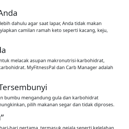
 Anda
bih dahulu agar saat lapar, Anda tidak makan
yiapkan camilan ramah keto seperti kacang, keju,
nda
untuk melacak asupan makronutrisi-karbohidrat,
 karbohidrat. MyFitnessPal dan Carb Manager adalah
t Tersembunyi
an bumbu mengandung gula dan karbohidrat
emungkinkan, pilih makanan segar dan tidak diproses.
u”
ari-hari pertama, termasuk gejala seperti kelelahan,