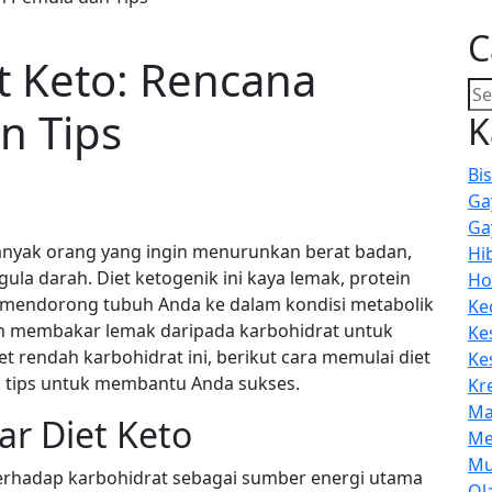
C
t Keto: Rencana
n Tips
K
Bis
Ga
Ga
 banyak orang yang ingin menurunkan berat badan,
Hi
la darah. Diet ketogenik ini kaya lemak, protein
Ho
i mendorong tubuh Anda ke dalam kondisi metabolik
Ke
uh membakar lemak daripada karbohidrat untuk
Ke
et rendah karbohidrat ini, berikut cara memulai diet
Ke
a tips untuk membantu Anda sukses.
Kre
Ma
r Diet Keto
Me
Mu
erhadap karbohidrat sebagai sumber energi utama
Ol